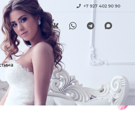
+7 927 402 90 90
стина