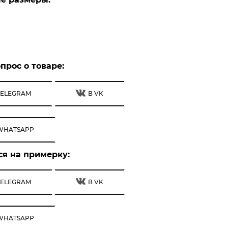
прос о товаре:
TELEGRAM
В VK
WHATSAPP
ся на примерку:
TELEGRAM
В VK
WHATSAPP