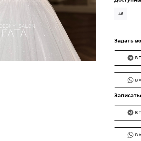
46
Задать во
В 
В 
Записать
В 
В 