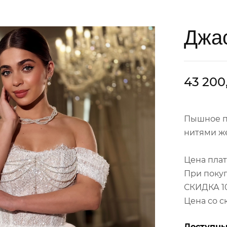
Джа
43 200
Пышное пл
нитями же
Цена плат
При покуп
СКИДКА 1
Цена со с
Доступны