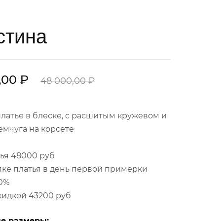
стина
,00 ₽
48 000,00 ₽
атье в блеске, с расшитым кружевом и
мчуга на корсете
ья 48000 руб
ке платья в день первой примерки
0%
кидкой 43200 руб
е размеры: