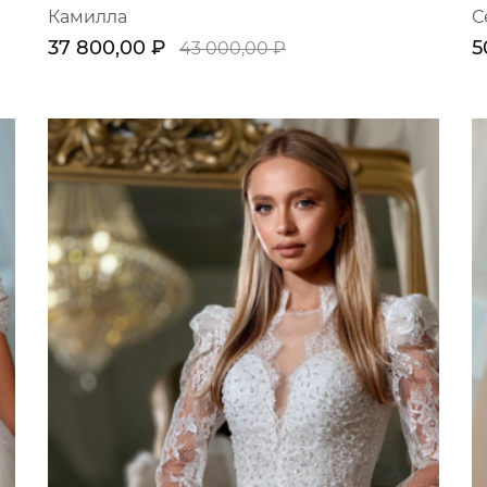
Камилла
С
37 800,00 ₽
5
43 000,00 ₽