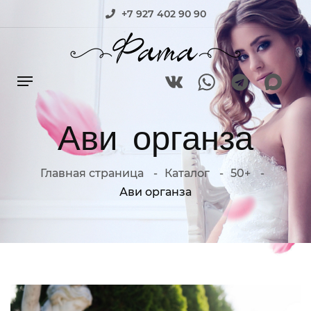
+7 927 402 90 90
Ави органза
Главная страница
Каталог
50+
Ави органза