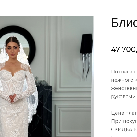
Блис
47 700
Потрясающ
нежного к
женствен
рукавами
Цена плат
При покуп
СКИДКА 1