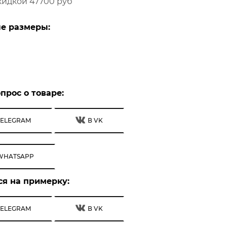
кидкой 47700 руб
е размеры:
прос о товаре:
TELEGRAM
В VK
WHATSAPP
ся на примерку:
TELEGRAM
В VK