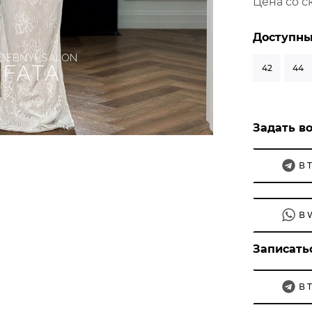
Цена со с
Доступны
42
44
Задать во
В 
В 
Записать
В 