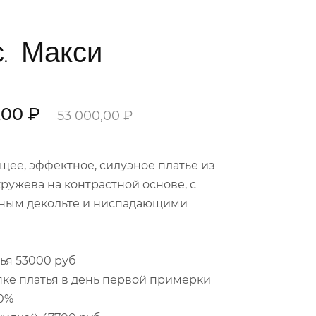
. Макси
,00 ₽
53 000,00 ₽
ее, эффектное, силуэное платье из
ружева на контрастной основе, с
ным декольте и ниспадающими
ья 53000 руб
ке платья в день первой примерки
0%