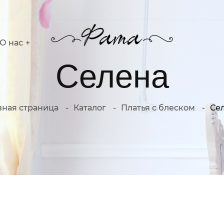
О нас
Селена
вная страница
Каталог
Платья с блеском
Се