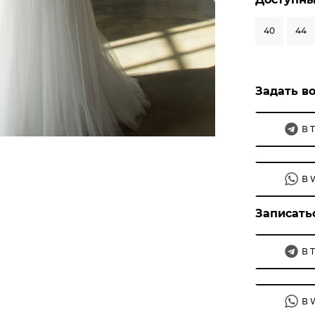
40
44
Задать во
В 
В 
Записать
В 
В 