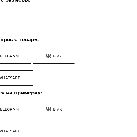
прос о товаре:
TELEGRAM
В VK
WHATSAPP
ся на примерку:
TELEGRAM
В VK
WHATSAPP