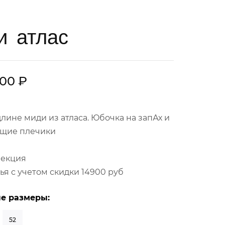
и атлас
,00 ₽
длине миди из атласа. Юбочка на запАх и
щие плечики
лекция
ья с учетом скидки 14900 руб
е размеры:
52