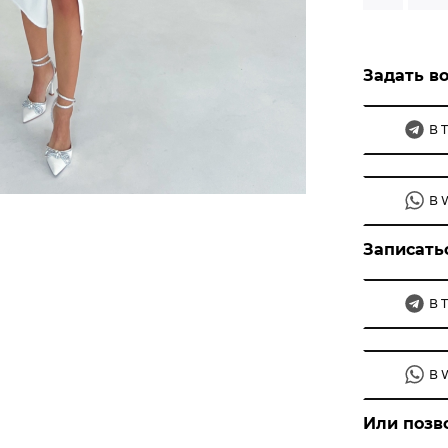
Задать во
В 
В 
Записать
В 
В 
Или позв