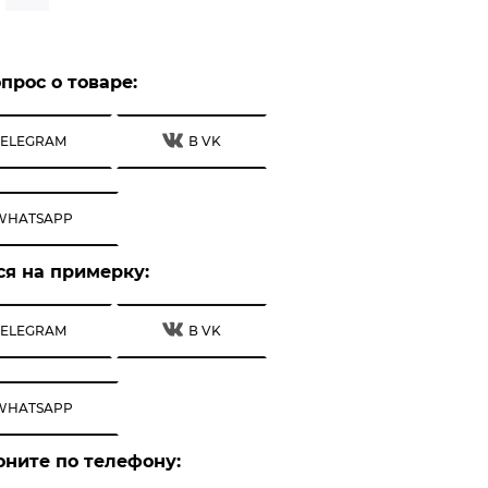
прос о товаре:
TELEGRAM
В VK
WHATSAPP
ся на примерку:
TELEGRAM
В VK
WHATSAPP
оните по телефону: