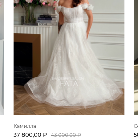
Камилла
С
37 800,00 ₽
5
43 000,00 ₽